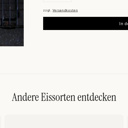
−
+
zzgl.
Versandkosten
In 
Andere Eissorten entdecken