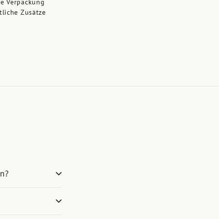
ge Verpackung
tliche Zusätze
en?