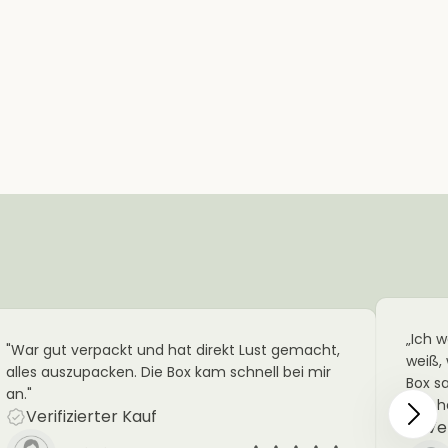
„Ich w
"War gut verpackt und hat direkt Lust gemacht,
weiß,
alles auszupacken. Die Box kam schnell bei mir
Box sa
an."
und h
Verifizierter Kauf
Ver