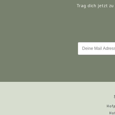
Trag dich jetzt z
Email
Hof
Ho