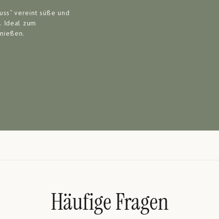
uss“ vereint süße und
. Ideal zum
enießen.
Häufige Fragen