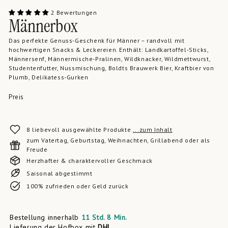
2 Bewertungen
Männerbox
Das perfekte Genuss-Geschenk für Männer – randvoll mit
hochwertigen Snacks & Leckereien. Enthält: Landkartoffel-Sticks,
Männersenf, Männermische-Pralinen, Wildknacker, Wildmettwurst,
Studentenfutter, Nussmischung, Boldts Brauwerk Bier, Kraftbier von
Plumb, Delikatess-Gurken
Preis
8 liebevoll ausgewählte Produkte
...zum Inhalt
zum Vatertag, Geburtstag, Weihnachten, Grillabend oder als
Freude
Herzhafter & charaktervoller Geschmack
Saisonal abgestimmt
100% zufrieden oder Geld zurück
Bestellung innerhalb
11 Std.
8 Min.
Lieferung der Hofbox mit
DHL