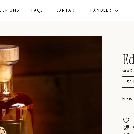
BER UNS
FAQS
KONTAKT
HÄNDLER
Ed
Größ
50
Preis