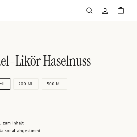
SUCHE
ACCOUNT
WARE
el-Likör Haselnuss
e
 ML
200 ML
500 ML
...zum Inhalt
Saisonal abgestimmt