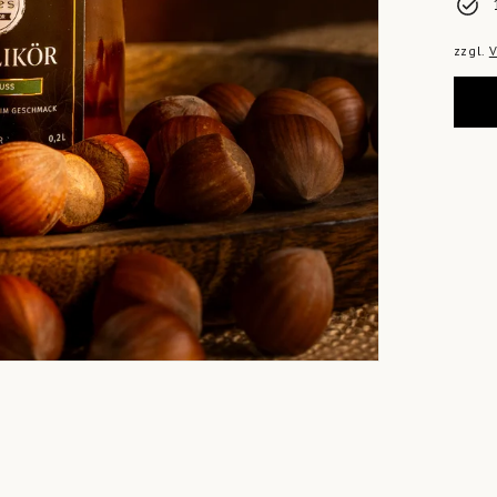
zzgl.
V