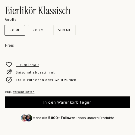
Eierlikör Klassisch
Größe
50 ML
200 ML
500 ML
Preis
...zum Inhalt
Saisonal abgestimmt
100% zufrieden oder Geld zurück
zzgl.
Versandkosten
In den Warenkorb legen
Mehr als
5.800+ Follower
lieben unsere Produkte.